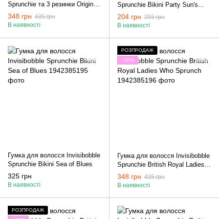
Sprunchie та 3 резинки Original)
Sprunchie Bikini Party Sun's
Invisibobble Easter My Little
Out, Bums Out
348 грн
204 грн
435 грн
255 грн
Bunny
В наявності
В наявності
РОЗПРОДАЖ
−20%
Гумка для волосся Invisibobble
Гумка для волосся Invisibobble
Sprunchie Bikini Sea of Blues
Sprunchie British Royal Ladies
Who Sprunch
325 грн
348 грн
435 грн
В наявності
В наявності
РОЗПРОДАЖ