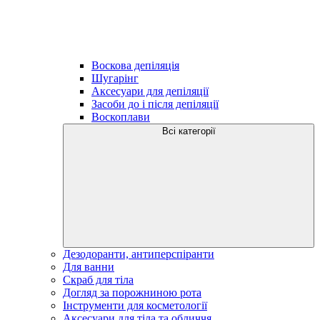
Воскова депіляція
Шугарінг
Аксесуари для депіляції
Засоби до і після депіляції
Воскоплави
Всі категорії
Дезодоранти, антиперспіранти
Для ванни
Скраб для тіла
Догляд за порожниною рота
Інструменти для косметології
Аксесуари для тіла та обличчя