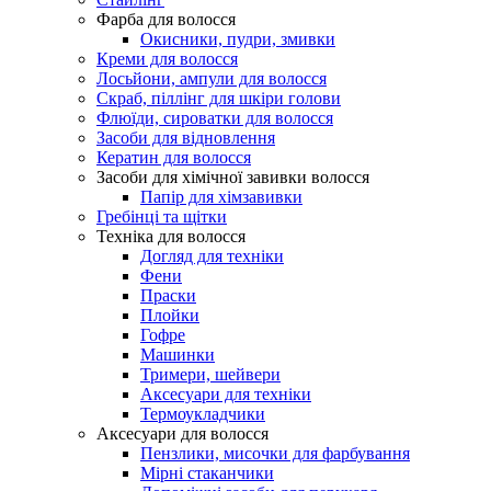
Фарба для волосся
Окисники, пудри, змивки
Креми для волосся
Лосьйони, ампули для волосся
Скраб, піллінг для шкіри голови
Флюїди, сироватки для волосся
Засоби для відновлення
Кератин для волосся
Засоби для хімічної завивки волосся
Папір для хімзавивки
Гребінці та щітки
Техніка для волосся
Догляд для техніки
Фени
Праски
Плойки
Гофре
Машинки
Тримери, шейвери
Аксесуари для техніки
Термоукладчики
Аксесуари для волосся
Пензлики, мисочки для фарбування
Мірні стаканчики