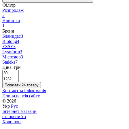
Фільтр
Розпродаж
2
Новинка
1
Бренд
Бланидас
3
Biolong
4
ESSE
3
Lysoform
3
Microstop
3
Staleks
7
Ціна, грн
Показати 24 товару
Контактна інформація
Повна версія сайту
© 2026
Укр
Рус
Інтернет-магазин
створений з
Хорошоп