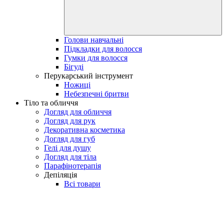
Голови навчальні
Підкладки для волосся
Гумки для волосся
Бігуді
Перукарський інструмент
Ножиці
Небезпечні бритви
Тіло та обличчя
Догляд для обличчя
Догляд для рук
Декоративна косметика
Догляд для губ
Гелі для душу
Догляд для тіла
Парафінотерапія
Депіляція
Всі товари