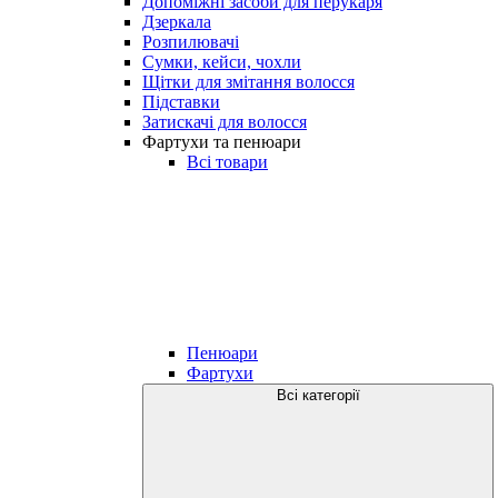
Допоміжні засоби для перукаря
Дзеркала
Розпилювачі
Сумки, кейси, чохли
Щітки для змітання волосся
Підставки
Затискачі для волосся
Фартухи та пенюари
Всі товари
Пенюари
Фартухи
Всі категорії