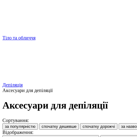
Тіло та обличчя
Депіляція
Аксесуари для депіляції
Аксесуари для депіляції
Сортування:
за популярністю
спочатку дешевше
спочатку дорожчі
за назв
Відображення: