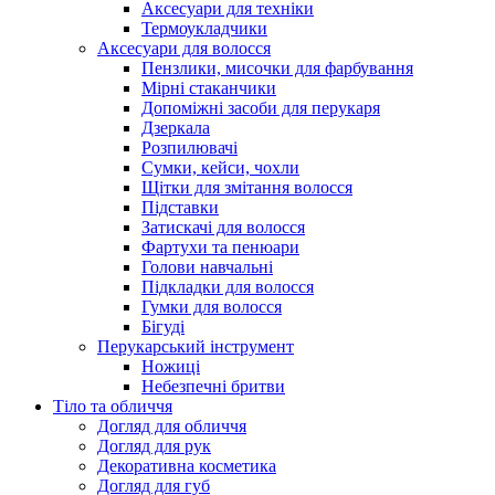
Аксесуари для техніки
Термоукладчики
Аксесуари для волосся
Пензлики, мисочки для фарбування
Мірні стаканчики
Допоміжні засоби для перукаря
Дзеркала
Розпилювачі
Сумки, кейси, чохли
Щітки для змітання волосся
Підставки
Затискачі для волосся
Фартухи та пенюари
Голови навчальні
Підкладки для волосся
Гумки для волосся
Бігуді
Перукарський інструмент
Ножиці
Небезпечні бритви
Тіло та обличчя
Догляд для обличчя
Догляд для рук
Декоративна косметика
Догляд для губ