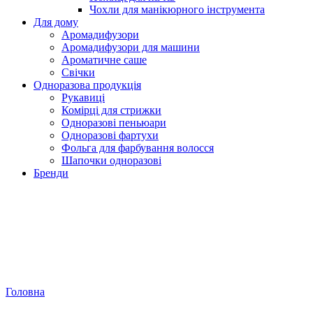
Чохли для манікюрного інструмента
Для дому
Аромадифузори
Аромадифузори для машини
Ароматичне саше
Свічки
Одноразова продукція
Рукавиці
Комірці для стрижки
Одноразові пеньюари
Одноразові фартухи
Фольга для фарбування волосся
Шапочки одноразові
Бренди
Головна