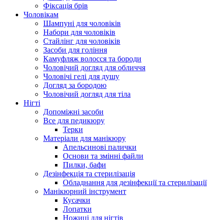
Фіксація брів
Чоловікам
Шампуні для чоловіків
Набори для чоловіків
Стайлінг для чоловіків
Засоби для гоління
Камуфляж волосся та бороди
Чоловічий догляд для обличчя
Чоловічі гелі для душу
Догляд за бородою
Чоловічий догляд для тіла
Нігті
Допоміжні засоби
Все для педикюру
Терки
Матеріали для манікюру
Апельсинові палички
Основи та змінні файли
Пилки, бафи
Дезінфекція та стерилізація
Обладнання для дезінфекції та стерилізації
Манікюрний інструмент
Кусачки
Лопатки
Ножиці для нігтів