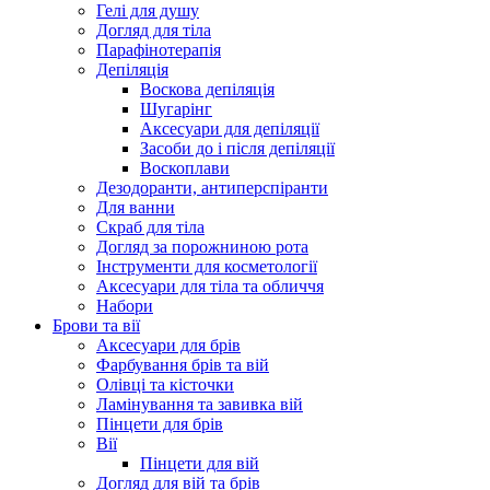
Гелі для душу
Догляд для тіла
Парафінотерапія
Депіляція
Воскова депіляція
Шугарінг
Аксесуари для депіляції
Засоби до і після депіляції
Воскоплави
Дезодоранти, антиперспіранти
Для ванни
Скраб для тіла
Догляд за порожниною рота
Інструменти для косметології
Аксесуари для тіла та обличчя
Набори
Брови та вії
Аксесуари для брів
Фарбування брів та вій
Олівці та кісточки
Ламінування та завивка вій
Пінцети для брів
Вії
Пінцети для вій
Догляд для вій та брів