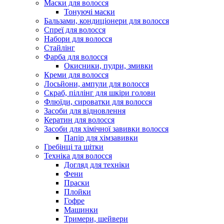
Маски для волосся
Тонуючі маски
Бальзами, кондиціонери для волосся
Спреї для волосся
Набори для волосся
Стайлінг
Фарба для волосся
Окисники, пудри, змивки
Креми для волосся
Лосьйони, ампули для волосся
Скраб, піллінг для шкіри голови
Флюїди, сироватки для волосся
Засоби для відновлення
Кератин для волосся
Засоби для хімічної завивки волосся
Папір для хімзавивки
Гребінці та щітки
Техніка для волосся
Догляд для техніки
Фени
Праски
Плойки
Гофре
Машинки
Тримери, шейвери