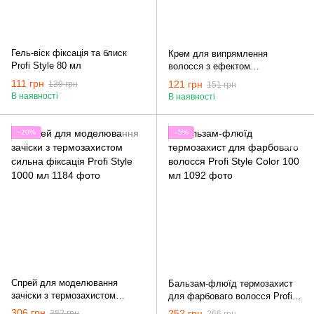
Гель-віск фіксація та блиск
Крем для випрямлення
Profi Style 80 мл
волосся з ефектом
ламінування Profi Style Curl
111 грн
121 грн
139 грн
151 грн
150 мл
В наявності
В наявності
−20%
−5%
Спрей для моделювання
Бальзам-флюїд термозахист
зачіски з термозахистом
для фарбоваго волосся Profi
сильна фіксація Profi Style
Style Color 100 мл
306 грн
252 грн
382 грн
266 грн