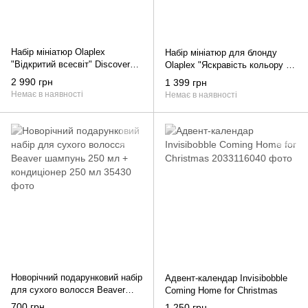
Набір мініатюр Olaplex
Набір мініатюр для блонду
"Відкритий всесвіт" Discovery
Olaplex "Яскравість кольору та
Kit
відновлення" Blondes Mini Kit
2 990 грн
1 399 грн
Немає в наявності
Немає в наявності
Новорічний подарунковий набір
Адвент-календар Invisibobble
для сухого волосся Beaver
Coming Home for Christmas
шампунь 250 мл + кондиціонер
700 грн
1 250 грн