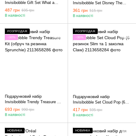
Invisibobble Gift Set What a
Invisibobble Set Disney The
Blast (резинка Sprunchine та 2
Princesses
487 грн
361 грн
695 грн
515 грн
заколки для волосся)
В наявності
В наявності
РОЗПРОДАЖ
РОЗПРОДАЖ
−30%
−30%
Подарунковий набір
Подарунковий набір
Invisibobble Trendy Treasure Kit
Invisibobble Set Cloud Pop (6
(обруч та резинка Sprunchie)
резинок Slim та 1 заколка Claw)
693 грн
417 грн
990 грн
595 грн
В наявності
В наявності
НОВИНКА
НОВИНКА