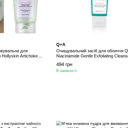
Q+A
джувальна для
Очищувальний засіб для обличчя 
Hollyskin Artichoke
Niacinamide Gentle Exfoliating Cleans
мл
494 грн
В наявності