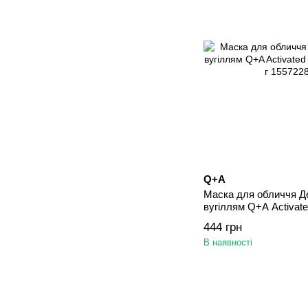
Q+A
Маска для обличчя Д
вугіллям Q+A Activat
50 г
444 грн
В наявності