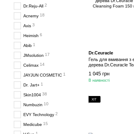
2
Dr.Reju-All
18
Acnemy
3
Axis
6
Heimish
1
Abib
Dr.Ceuracle
17
JMsolution
Гель для вмивання з 
14
дерева Dr.Ceuracle Tea
Celimax
Cleansing Foam 150 м
1 045 грн
1
JAYJUN COSMETIC
В наявності
1
Dr. Jart+
38
Skin1004
ХІТ
10
Numbuzin
2
EVY Technology
15
Medicube
1