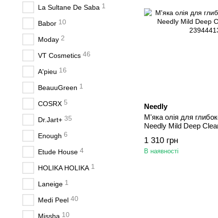
1
La Sultane De Saba
10
Babor
2
Moday
46
VT Cosmetics
16
A'pieu
1
BeauuGreen
5
COSRX
Needly
М'яка олія для глибо
35
Dr.Jart+
Needly Mild Deep Clea
6
Enough
1 310 грн
4
В наявності
Etude House
1
HOLIKA HOLIKA
1
Laneige
40
Medi Peel
10
Missha