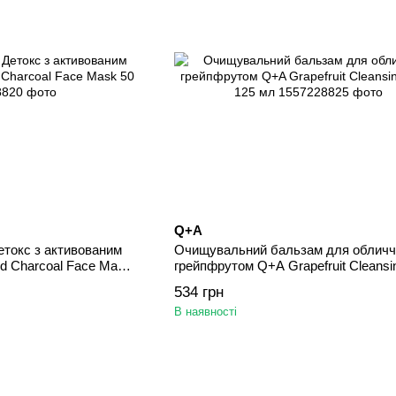
Q+A
етокс з активованим
Очищувальний бальзам для обличч
ed Charcoal Face Mask
грейпфрутом Q+A Grapefruit Cleansi
125 мл
534 грн
В наявності