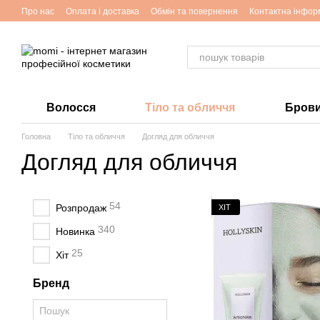
Перейти до основного контенту
Про нас
Оплата і доставка
Обмін та повернення
Контактна інфор
Волосся
Тіло та обличчя
Брови 
Головна
Тіло та обличчя
Догляд для обличчя
Догляд для обличчя
54
Розпродаж
ХІТ
340
Новинка
25
Хіт
Бренд