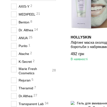
2
AXIS-Y
21
MEDIPEEL
8
Benton
14
Dr. Althea
HOLLYSKIN
25
ANUA
Ліфтинг маска охоло
1
Purito
боротьби з набряками 
Skin Perfecting 250 мл
2
492 грн
Atache
В наявності
2
K-Secret
Marie Fresh
28
Cosmetics
5
Rejuran
7
Theramid
27
Dr.Althea
34
Transparent Lab