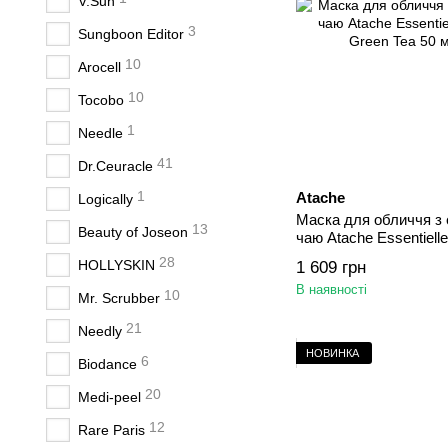
V.Sun
3
Sungboon Editor
10
Arocell
10
Tocobo
1
Needle
41
Dr.Ceuracle
1
Atache
Logically
Маска для обличчя з 
13
Beauty of Joseon
чаю Atache Essentiell
Green Tea 50 мл
28
HOLLYSKIN
1 609 грн
В наявності
10
Mr. Scrubber
21
Needly
НОВИНКА
6
Biodance
20
Medi-peel
12
Rare Paris