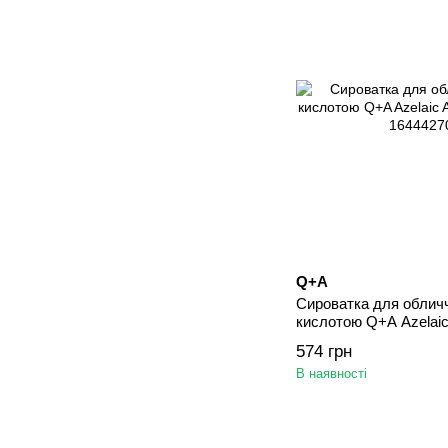
Q+A
Сироватка для обличч
кислотою Q+A Azelaic
мл
574 грн
В наявності