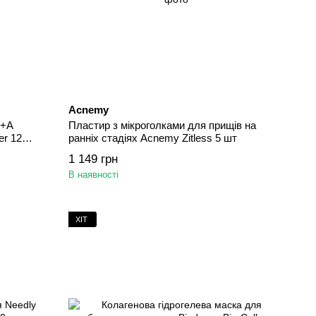
Acnemy
Q+A
Пластир з мікроголками для прищів на
er 125
ранніх стадіях Acnemy Zitless 5 шт
1 149 грн
В наявності
ХІТ