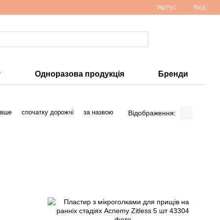
Укр
Рус
Вхід
у
Одноразова продукція
Бренди
евше
спочатку дорожчі
за назвою
Відображення: