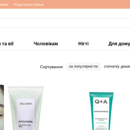
мація
Угода користувача
та вії
Чоловікам
Нігті
Для дом
за популярністю
спочатку деш
Сортування: