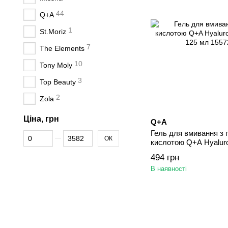
44
Q+A
1
St.Moriz
7
The Elements
10
Tony Moly
3
Top Beauty
2
Zola
Ціна, грн
Q+A
Гель для вмивання з 
Від Ціна, грн
До Ціна, грн
ОК
кислотою Q+A Hyaluron
125 мл
494 грн
В наявності