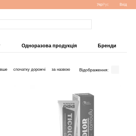
Укр
Рус
Вхід
у
Одноразова продукція
Бренди
евше
спочатку дорожчі
за назвою
Відображення: