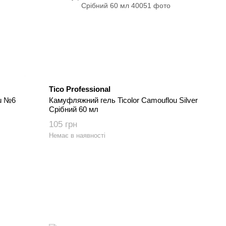
Tico Professional
ou №6
Камуфляжний гель Ticolor Camouflou Silver
Срібний 60 мл
105 грн
Немає в наявності