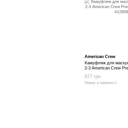
American Crew
Камуфляж для маскув
2-3 American Crew Pre
мл
877 грн
Немає в наявності