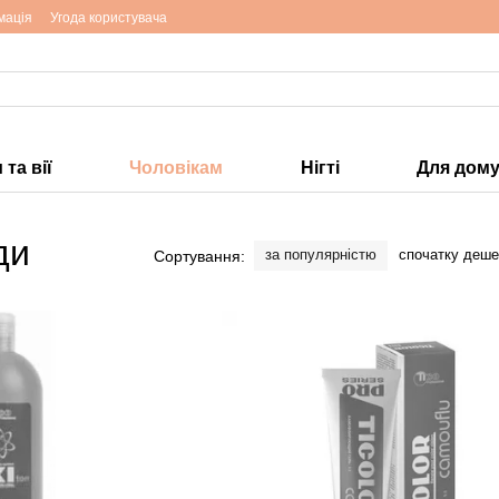
мація
Угода користувача
та вії
Чоловікам
Нігті
Для дом
ди
за популярністю
спочатку деш
Сортування: