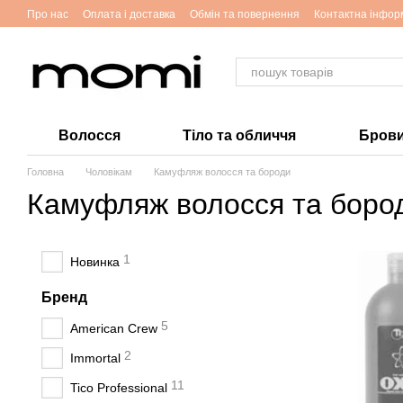
Перейти до основного контенту
Про нас
Оплата і доставка
Обмін та повернення
Контактна інфор
Волосся
Тіло та обличчя
Брови 
Головна
Чоловікам
Камуфляж волосся та бороди
Камуфляж волосся та боро
1
Новинка
Бренд
5
American Crew
2
Immortal
11
Tico Professional