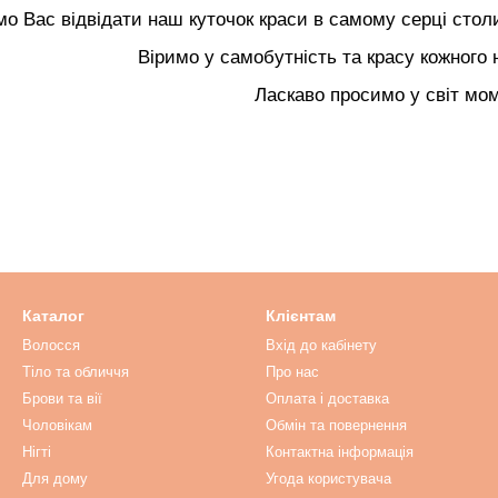
о Вас відвідати наш куточок краси в самому серці столи
Віримо у самобутність та красу кожного 
Ласкаво просимо у світ мом
Каталог
Клієнтам
Волосся
Вхід до кабінету
Тіло та обличчя
Про нас
Брови та вії
Оплата і доставка
Чоловікам
Обмін та повернення
Нігті
Контактна інформація
Для дому
Угода користувача