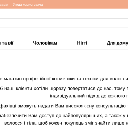
мація
Угода користувача
та вії
Чоловікам
Нігті
Для дом
е магазин професійної косметики та техніки для волосся 
б наші клієнти хотіли щоразу повертатися до нас, тому
індивідуальний підхід до кожного 
 фахівці зможуть надати Вам високоякісну консультацію
забезпечити Вам доступ до найпопулярніших, а також уні
волосся і тіла, щоб кожен покупець зміг знайти лише