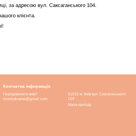
ці, за адресою вул. Саксаганського 104.
нашого клієнта.
і!
Контактна інформація
01032 м. Київ вул. Саксаганського
Передзвонити вам?
104
momiukraine@gmail.com
Мапа проїзду