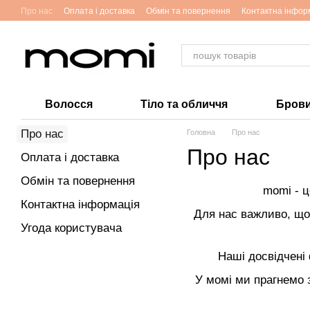
Перейти до основного контенту
Про нас
Оплата і доставка
Обмін та повернення
Контактна інфор
Волосся
Тіло та обличчя
Брови 
Про нас
Головна
Про нас
Про нас
Оплата і доставка
Обмін та повернення
momi - ц
Контактна інформація
Для нас важливо, що
Угода користувача
Наші досвідчені
У момі ми прагнемо 