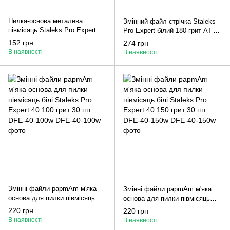
Пилка-основа металева
Змінний файл-стрічка Staleks
півмісяць Staleks Pro Expert 40
Pro Expert білий 180 грит AT-
MBE-40
180w
152 грн
274 грн
В наявності
В наявності
Змінні файли papmAm м'яка
Змінні файли papmAm м'яка
основа для пилки півмісяць
основа для пилки півмісяць
білі Staleks Pro Expert 40 100
білі Staleks Pro Expert 40 150
220 грн
220 грн
грит 30 шт DFE-40-100w
грит 30 шт DFE-40-150w
В наявності
В наявності