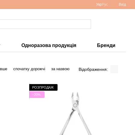
Укр
Рус
Вхід
у
Одноразова продукція
Бренди
евше
спочатку дорожчі
за назвою
Відображення:
РОЗПРОДАЖ
−20%