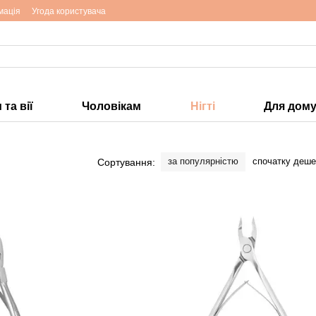
мація
Угода користувача
та вії
Чоловікам
Нігті
Для дом
за популярністю
спочатку деш
Сортування: