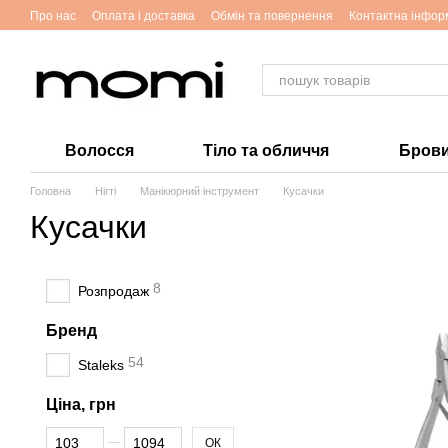
Перейти до основного контенту
Про нас
Оплата і доставка
Обмін та повернення
Контактна інфор
Волосся
Тіло та обличчя
Брови 
Головна
Нігті
Манікюрний інструмент
Кусачки
Кусачки
8
Розпродаж
Бренд
54
Staleks
Ціна, грн
Від Ціна, грн
До Ціна, грн
ОК