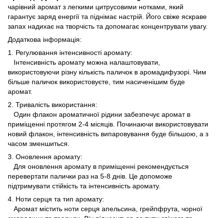
чарівний аромат з легкими цитрусовими нотками, який
гарантує заряд енергії та піднімає настрій. Його свіже яскраве
запах надихає на творчість та допомагає концентрувати увагу.
Додаткова інформація:
1. Регулювання інтенсивності аромату:
Інтенсивність аромату можна налаштовувати,
використовуючи різну кількість паличок в аромадифузорі. Чим
більше паличок використовуєте, тим насиченішим буде
аромат.
2. Тривалість використання:
Один флакон ароматичної рідини забезпечує аромат в
приміщенні протягом 2-4 місяців. Починаючи використовувати
новий флакон, інтенсивність випаровування буде більшою, а з
часом зменшиться.
3. Оновлення аромату:
Для оновлення аромату в приміщенні рекомендується
перевертати палички раз на 5-8 днів. Це допоможе
підтримувати стійкість та інтенсивність аромату.
4. Ноти серця та тип аромату:
Аромат містить ноти серця апельсина, грейпфрута, чорної