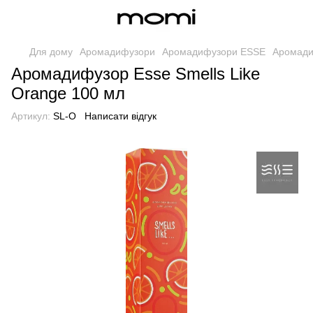
Для дому
Аромадифузори
Аромадифузори ESSE
Аромади
Аромадифузор Esse Smells Like
Orange 100 мл
Артикул:
SL-O
Написати відгук