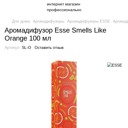
Для дома
Аромадифузоры
Аромадифузоры ESSE
Аромади
Аромадифузор Esse Smells Like
Orange 100 мл
Артикул:
SL-O
Оставить отзыв