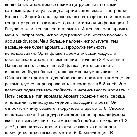
волшебным ароматом с легкими цитрусовыми нотками,
который гарантирует заряд энергии и поднимает настроение.
Его свежий яркий запах вдохновляет на творчество и помогает
концентрировать внимание. Дополнительная информация: 1.
Регулировка интенсивности аромата: Интенсивность аромата
можно настраивать, используя разное количество палочек в
аромадифузоре. Чем больше палочек используете, тем
насыщеннее будет аромат. 2. Продолжительность
использования: Один флакон ароматической жидкости
обеспечивает аромат в помещении в течение 2-4 месяцев.
Начиная использовать новый флакон, интенсивность
испарения будет больше, а со временем уменьшится. 3.
Обновление аромата: Для обновления аромата в помещении
рекомендуется переворачивать палочки раз в 5-8 дней. Это
поможет поддерживать стойкость и интенсивность аромата. 4.
Ноты сердца и тип аромата: Аромат содержит ноты сердца
апельсина, грейпфрута, черной смородины и розы. Он
относится к типу свежего и фруктового аромата. 5. Способ
использования: Процедура использования аромадифузора
включает извлечение пластмассовой пробки и ожидание 1-2
дней, пока палочки пропитаются жидкостью и наполнят
помещение приятным ароматом. 6. Комплектация: В