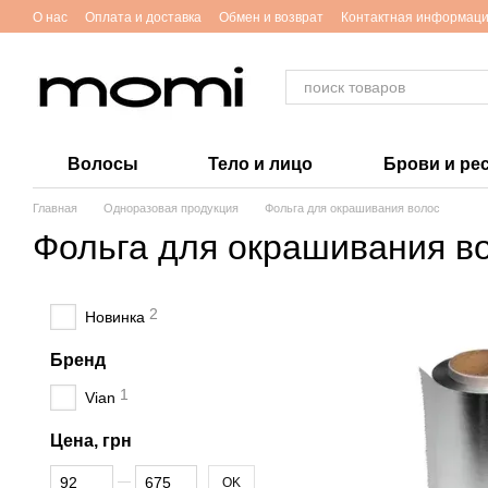
Перейти к основному контенту
O нас
Оплата и доставка
Обмен и возврат
Контактная информац
Волосы
Тело и лицо
Брови и ре
Главная
Одноразовая продукция
Фольга для окрашивания волос
Фольга для окрашивания в
2
Новинка
Бренд
1
Vian
Цена, грн
От Цена, грн
До Цена, грн
OK