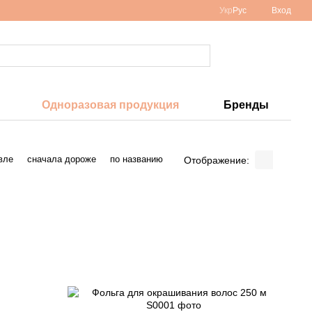
Укр
Рус
Вход
Одноразовая продукция
Бренды
вле
сначала дороже
по названию
Отображение: