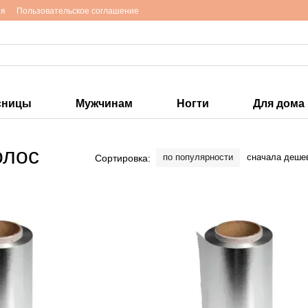
ия
Пользовательское соглашение
сницы
Мужчинам
Ногти
Для дома
олос
по популярности
сначала деше
Сортировка: