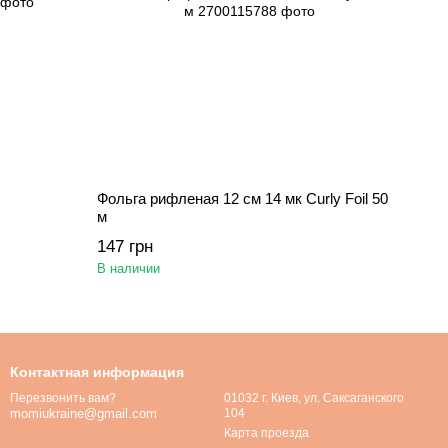
Фольга рифленая 12 см 14 мк Curly Foil 50
м
147 грн
В наличии
Контактная информация
01032 г. Киев, ул. Саксаганского
Перезвонить вам?
104
momiukraine@gmail.com
Карта проезда