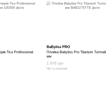
BaByliss PRO
ів Tico Professional
Плойка Babyliss Pro Titanium Turmali
мм
1 978 грн
Нет в наличии