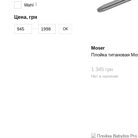
1
Wahl
Цена, грн
От Цена, грн
До Цена, грн
OK
Moser
Плойка титановая Mose
1 345 грн
Нет в наличии