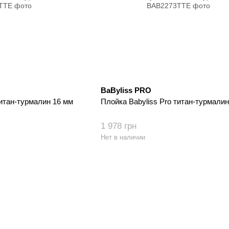
BaByliss PRO
титан-турмалин 16 мм
Плойка Babyliss Pro титан-турмалин
1 978 грн
Нет в наличии