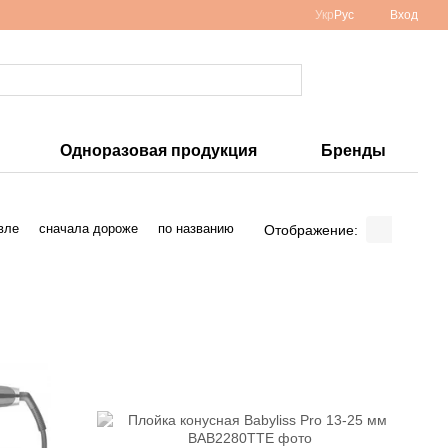
Укр
Рус
Вход
Одноразовая продукция
Бренды
вле
сначала дороже
по названию
Отображение: