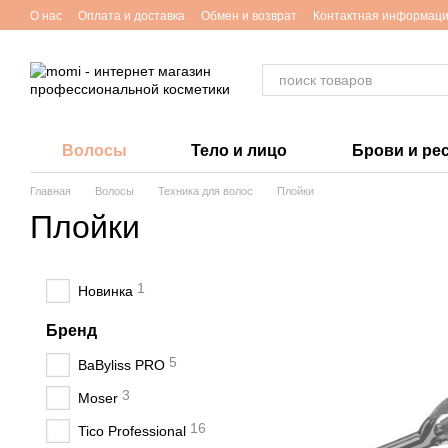
Перейти к основному контенту
O нас
Оплата и доставка
Обмен и возврат
Контактная информац
Волосы
Тело и лицо
Брови и ре
Главная
Волосы
Техника для волос
Плойки
Плойки
1
Новинка
Бренд
5
BaByliss PRO
3
Moser
16
Tico Professional