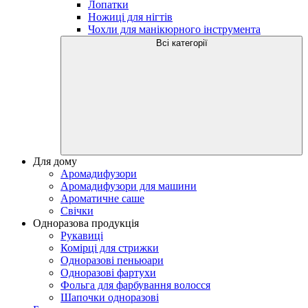
Лопатки
Ножиці для нігтів
Чохли для манікюрного інструмента
Всі категорії
Для дому
Аромадифузори
Аромадифузори для машини
Ароматичне саше
Свічки
Одноразова продукція
Рукавиці
Комірці для стрижки
Одноразові пеньюари
Одноразові фартухи
Фольга для фарбування волосся
Шапочки одноразові