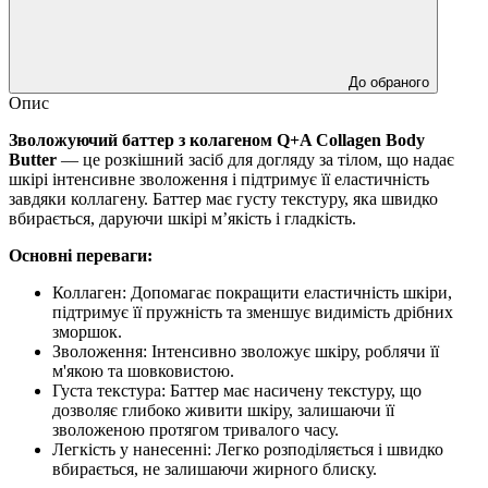
До обраного
Опис
Зволожуючий баттер з колагеном Q+A Collagen Body
Butter
— це розкішний засіб для догляду за тілом, що надає
шкірі інтенсивне зволоження і підтримує її еластичність
завдяки коллагену. Баттер має густу текстуру, яка швидко
вбирається, даруючи шкірі м’якість і гладкість.
Основні переваги:
Коллаген: Допомагає покращити еластичність шкіри,
підтримує її пружність та зменшує видимість дрібних
зморшок.
Зволоження: Інтенсивно зволожує шкіру, роблячи її
м'якою та шовковистою.
Густа текстура: Баттер має насичену текстуру, що
дозволяє глибоко живити шкіру, залишаючи її
зволоженою протягом тривалого часу.
Легкість у нанесенні: Легко розподіляється і швидко
вбирається, не залишаючи жирного блиску.