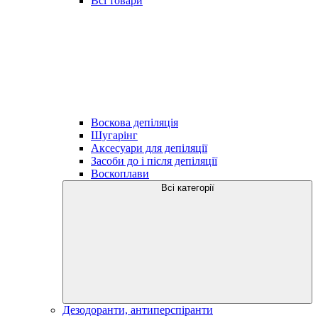
Всі товари
Воскова депіляція
Шугарінг
Аксесуари для депіляції
Засоби до і після депіляції
Воскоплави
Всі категорії
Дезодоранти, антиперспіранти