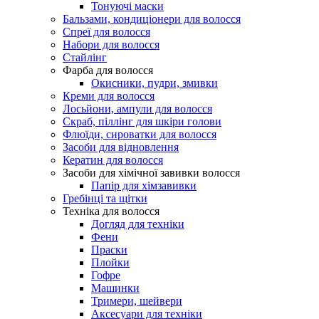
Тонуючі маски
Бальзами, кондиціонери для волосся
Спреї для волосся
Набори для волосся
Стайлінг
Фарба для волосся
Окисники, пудри, змивки
Креми для волосся
Лосьйони, ампули для волосся
Скраб, піллінг для шкіри голови
Флюїди, сироватки для волосся
Засоби для відновлення
Кератин для волосся
Засоби для хімічної завивки волосся
Папір для хімзавивки
Гребінці та щітки
Техніка для волосся
Догляд для техніки
Фени
Праски
Плойки
Гофре
Машинки
Тримери, шейвери
Аксесуари для техніки