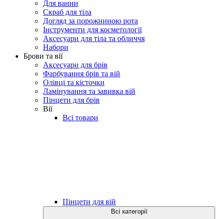
Для ванни
Скраб для тіла
Догляд за порожниною рота
Інструменти для косметології
Аксесуари для тіла та обличчя
Набори
Брови та вії
Аксесуари для брів
Фарбування брів та вій
Олівці та кісточки
Ламінування та завивка вій
Пінцети для брів
Вії
Всі товари
Пінцети для вій
Всі категорії