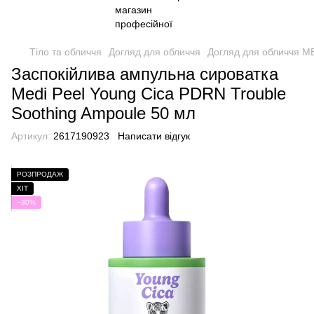
Тіло та обличчя
Догляд для обличчя
Догляд для обличчя M
Заспокійлива ампульна сироватка
Medi Peel Young Cica PDRN Trouble
Soothing Ampoule 50 мл
Артикул:
2617190923
Написати відгук
РОЗПРОДАЖ
ХІТ
−30%