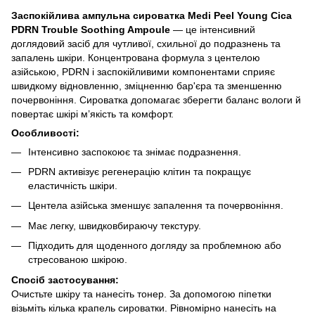
Заспокійлива ампульна сироватка Medi Peel Young Cica
PDRN Trouble Soothing Ampoule
— це інтенсивний
доглядовий засіб для чутливої, схильної до подразнень та
запалень шкіри. Концентрована формула з центелою
азійською, PDRN і заспокійливими компонентами сприяє
швидкому відновленню, зміцненню бар'єра та зменшенню
почервоніння. Сироватка допомагає зберегти баланс вологи й
повертає шкірі м’якість та комфорт.
Особливості:
Інтенсивно заспокоює та знімає подразнення.
PDRN активізує регенерацію клітин та покращує
еластичність шкіри.
Центела азійська зменшує запалення та почервоніння.
Має легку, швидковбираючу текстуру.
Підходить для щоденного догляду за проблемною або
стресованою шкірою.
Спосіб застосування:
Очистьте шкіру та нанесіть тонер. За допомогою піпетки
візьміть кілька крапель сироватки. Рівномірно нанесіть на