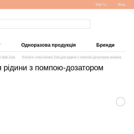
Укр
Рус
Вхід
у
Одноразова продукція
Бренди
 брів Zola
Ємність пластикова Zola для рідини з помпою-дозатором рожева
я рідини з помпою-дозатором