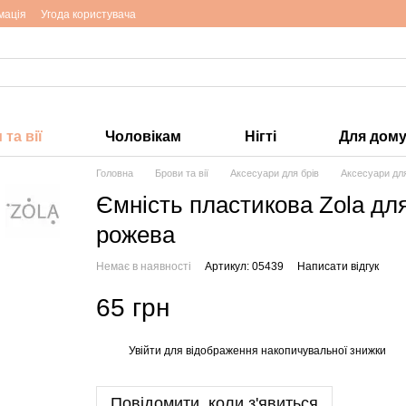
мація
Угода користувача
та вії
Чоловікам
Нігті
Для дом
Головна
Брови та вії
Аксесуари для брів
Аксесуари для
Ємність пластикова Zola дл
рожева
Немає в наявності
Артикул: 05439
Написати відгук
65 грн
Увійти
для відображення накопичувальної знижки
%
Повідомити, коли з'явиться