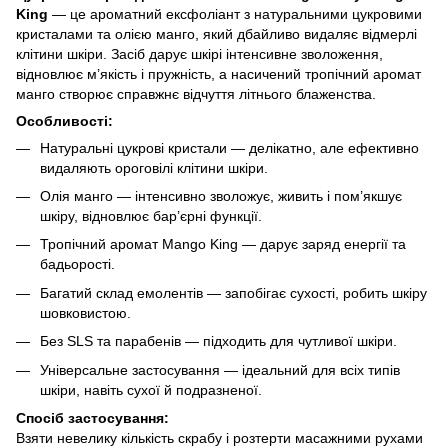
King
— це ароматний ексфоліант з натуральними цукровими
кристалами та олією манго, який дбайливо видаляє відмерлі
клітини шкіри. Засіб дарує шкірі інтенсивне зволоження,
відновлює м’якість і пружність, а насичений тропічний аромат
манго створює справжнє відчуття літнього блаженства.
Особливості:
Натуральні цукрові кристали — делікатно, але ефективно
видаляють ороговілі клітини шкіри.
Олія манго — інтенсивно зволожує, живить і пом’якшує
шкіру, відновлює бар’єрні функції.
Тропічний аромат Mango King — дарує заряд енергії та
бадьорості.
Багатий склад емолентів — запобігає сухості, робить шкіру
шовковистою.
Без SLS та парабенів — підходить для чутливої шкіри.
Універсальне застосування — ідеальний для всіх типів
шкіри, навіть сухої й подразненої.
Спосіб застосування:
Взяти невелику кількість скрабу і розтерти масажними рухами