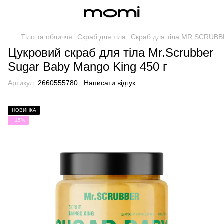
Тіло та обличчя
Скраб для тіла
Скраб для тіла MR.SCRUB
Цукровий скраб для тіла Mr.Scrubber
Sugar Baby Mango King 450 г
Артикул:
2660555780
Написати відгук
НОВИНКА
−15%