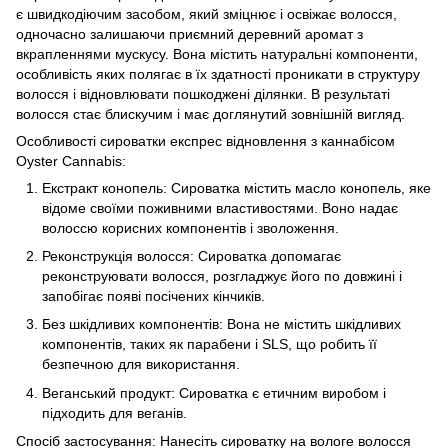
є швидкодіючим засобом, який зміцнює і освіжає волосся,
одночасно залишаючи приємний деревний аромат з
вкрапленнями мускусу. Вона містить натуральні компоненти,
особливість яких полягає в їх здатності проникати в структуру
волосся і відновлювати пошкоджені ділянки. В результаті
волосся стає блискучим і має доглянутий зовнішній вигляд.
Особливості сироватки експрес відновлення з каннабісом
Oyster Cannabis:
Екстракт конопель: Сироватка містить масло конопель, яке
відоме своїми поживними властивостями. Воно надає
волоссю корисних компонентів і зволоження.
Реконструкція волосся: Сироватка допомагає
реконструювати волосся, розгладжує його по довжині і
запобігає появі посічених кінчиків.
Без шкідливих компонентів: Вона не містить шкідливих
компонентів, таких як парабени і SLS, що робить її
безпечною для використання.
Веганський продукт: Сироватка є етичним виробом і
підходить для веганів.
Спосіб застосування: Нанесіть сироватку на вологе волосся