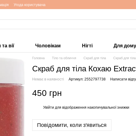
мація
Угода користувача
та вії
Чоловікам
Нігті
Для дом
Головна
Тіло та обличчя
Скраб для тіла
Скраб для тіла
Скраб для тіла Кохаю Extract
Немає в наявності
Артикул: 2552797738
Написати відгу
450 грн
Увійти
для відображення накопичувальної знижки
%
Повідомити, коли з'явиться