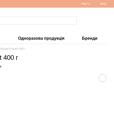
Укр
Рус
Вхід
у
Одноразова продукція
Бренди
 Кохаю Extract 400 г
 400 г
к