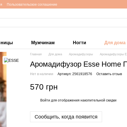
ия
Пользовательское соглашение
сницы
Мужчинам
Ногти
Для дома
Главная
Для дома
Аромадифузоры
Аромадифузоры 
Аромадифузор Esse Home П
Нет в наличии
Артикул: 2561918576
Оставить отзыв
570 грн
Войти
для отображения накопительной скидки
%
Сообщить, когда появится