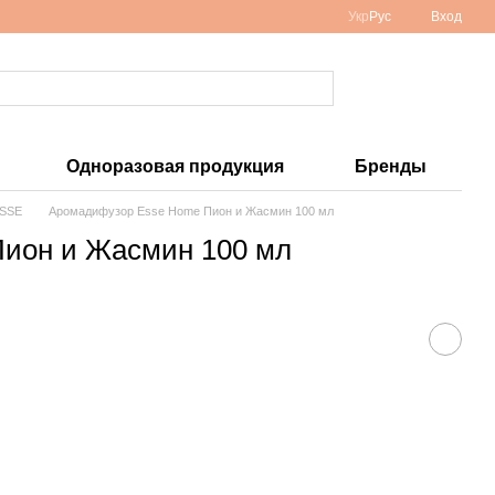
Укр
Рус
Вход
Одноразовая продукция
Бренды
ESSE
Аромадифузор Esse Home Пион и Жасмин 100 мл
ион и Жасмин 100 мл