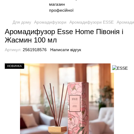
Для дому
Аромадифузори
Аромадифузори ESSE
Аромади
Аромадифузор Esse Home Півонія і
Жасмин 100 мл
Артикул:
2561918576
Написати відгук
НОВИНКА