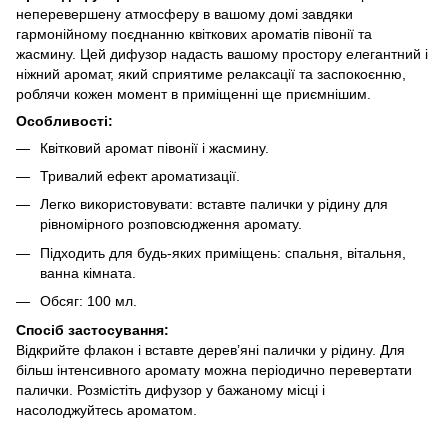
неперевершену атмосферу в вашому домі завдяки
гармонійному поєднанню квіткових ароматів півонії та
жасмину. Цей дифузор надасть вашому простору елегантний і
ніжний аромат, який сприятиме релаксації та заспокоєнню,
роблячи кожен момент в приміщенні ще приємнішим.
Особливості:
Квітковий аромат півонії і жасмину.
Тривалий ефект ароматизації.
Легко використовувати: вставте палички у рідину для
рівномірного розповсюдження аромату.
Підходить для будь-яких приміщень: спальня, вітальня,
ванна кімната.
Обсяг: 100 мл.
Спосіб застосування:
Відкрийте флакон і вставте дерев’яні палички у рідину. Для
більш інтенсивного аромату можна періодично перевертати
палички. Розмістіть дифузор у бажаному місці і
насолоджуйтесь ароматом.