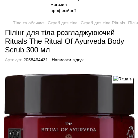
Тіло та обличчя
Скраб для тіла
Скраб для тіла Rituals
Пілі
Пілінг для тіла розгладжуюючий
Rituals The Ritual Of Ayurveda Body
Scrub 300 мл
Артикул:
2058464431
Написати відгук