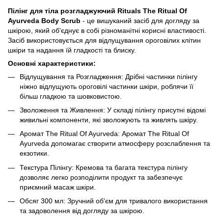
Пілінг для тіла розгладжуючий Rituals The Ritual Of
Ayurveda Body Scrub
- це вишуканий засіб для догляду за
шкірою, який об'єднує в собі різноманітні корисні властивості.
Засіб використовується для відлущування ороговілих клітин
шкіри та надання їй гладкості та блиску.
Основні характеристики:
Відлущування та Розгладження: Дрібні частинки пілінгу
ніжно відлущують ороговілі частинки шкіри, роблячи її
більш гладкою та шовковистою.
Зволоження та Живлення: У складі пілінгу присутні відомі
живильні компоненти, які зволожують та живлять шкіру.
Аромат The Ritual Of Ayurveda: Аромат The Ritual Of
Ayurveda допомагає створити атмосферу розслаблення та
екзотики.
Текстура Пілінгу: Кремова та багата текстура пілінгу
дозволяє легко розподілити продукт та забезпечує
приємний масаж шкіри.
Обсяг 300 мл: Зручний об'єм для тривалого використання
та задоволення від догляду за шкірою.