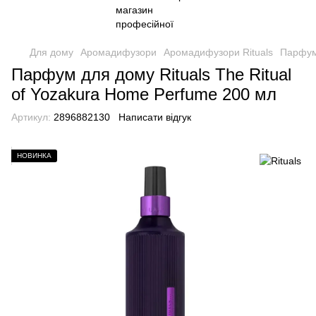
Для дому
Аромадифузори
Аромадифузори Rituals
Парфум 
Парфум для дому Rituals The Ritual
of Yozakura Home Perfume 200 мл
Артикул:
2896882130
Написати відгук
НОВИНКА