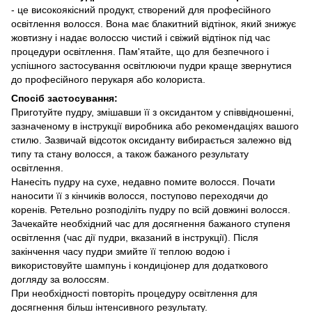
- це високоякісний продукт, створений для професійного
освітлення волосся. Вона має блакитний відтінок, який знижує
жовтизну і надає волоссю чистий і свіжий відтінок під час
процедури освітлення. Пам'ятайте, що для безпечного і
успішного застосування освітлюючи пудри краще звернутися
до професійного перукаря або колориста.
Спосіб застосування:
Приготуйте пудру, змішавши її з оксидантом у співвідношенні,
зазначеному в інструкції виробника або рекомендаціях вашого
стилю. Зазвичай відсоток оксиданту вибирається залежно від
типу та стану волосся, а також бажаного результату
освітлення.
Нанесіть пудру на сухе, недавно помите волосся. Почати
наносити її з кінчиків волосся, поступово переходячи до
коренів.
Ретельно розподіліть пудру по всій довжині волосся.
Зачекайте необхідний час для досягнення бажаного ступеня
освітлення (час дії пудри, вказаний в інструкції).
Після
закінчення часу пудри змийте її теплою водою і
використовуйте шампунь і кондиціонер для додаткового
догляду за волоссям.
При необхідності повторіть процедуру освітлення для
досягнення більш інтенсивного результату.