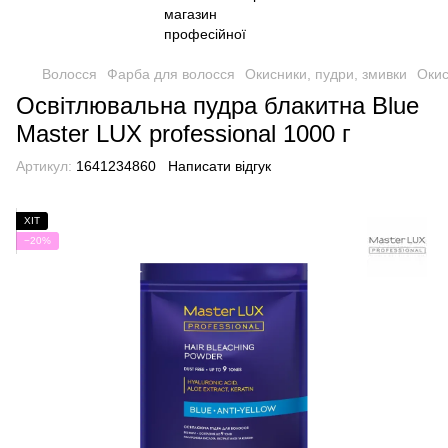
Волосся
Фарба для волосся
Окисники, пудри, змивки
Окис
Освітлювальна пудра блакитна Blue
Master LUX professional 1000 г
Артикул:
1641234860
Написати відгук
ХІТ
−20%