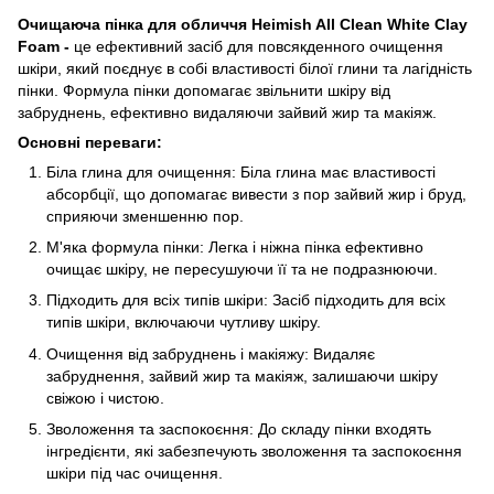
Очищаюча пінка для обличчя Heimish All Clean White Clay
Foam -
це ефективний засіб для повсякденного очищення
шкіри, який поєднує в собі властивості білої глини та лагідність
пінки. Формула пінки допомагає звільнити шкіру від
забруднень, ефективно видаляючи зайвий жир та макіяж.
Основні переваги:
Біла глина для очищення: Біла глина має властивості
абсорбції, що допомагає вивести з пор зайвий жир і бруд,
сприяючи зменшенню пор.
М'яка формула пінки: Легка і ніжна пінка ефективно
очищає шкіру, не пересушуючи її та не подразнюючи.
Підходить для всіх типів шкіри: Засіб підходить для всіх
типів шкіри, включаючи чутливу шкіру.
Очищення від забруднень і макіяжу: Видаляє
забруднення, зайвий жир та макіяж, залишаючи шкіру
свіжою і чистою.
Зволоження та заспокоєння: До складу пінки входять
інгредієнти, які забезпечують зволоження та заспокоєння
шкіри під час очищення.