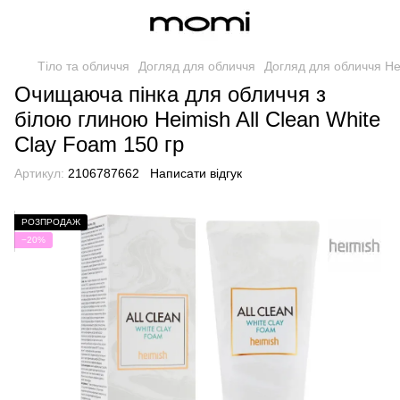
Тіло та обличчя
Догляд для обличчя
Догляд для обличчя He
Очищаюча пінка для обличчя з
білою глиною Heimish All Clean White
Clay Foam 150 гр
Артикул:
2106787662
Написати відгук
РОЗПРОДАЖ
−20%