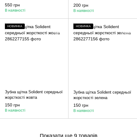
Infused Mouthwash із
Infused Mouth Spray з
550 грн
200 грн
колоїдним золотом 400 мл
колоїдним золотом 10 мл
В наявності
В наявності
НОВИНКА
НОВИНКА
Зубна щітка Solident середньої
Зубна щітка Solident середньої
жорсткості жовта
жорсткості зелена
150 грн
150 грн
В наявності
В наявності
Показати ще 9 товарів