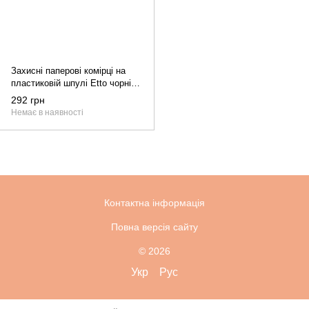
Захисні паперові комірці на
пластиковій шпулі Etto чорні
100 шт
292 грн
Немає в наявності
Контактна інформація
Повна версія сайту
© 2026
Укр
Рус