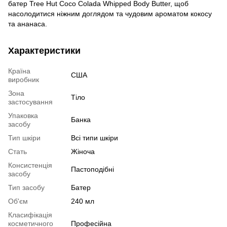
батер Tree Hut Coco Colada Whipped Body Butter, щоб
насолодитися ніжним доглядом та чудовим ароматом кокосу
та ананаса.
Характеристики
Країна
США
виробник
Зона
Тіло
застосування
Упаковка
Банка
засобу
Тип шкіри
Всі типи шкіри
Стать
Жіноча
Консистенція
Пастоподібні
засобу
Тип засобу
Батер
Об'єм
240 мл
Класифікація
косметичного
Професійна