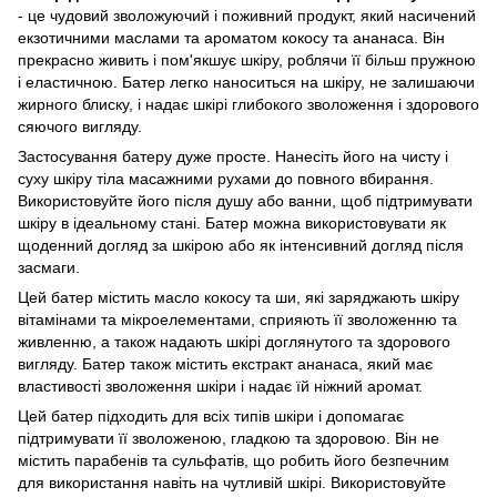
- це чудовий зволожуючий і поживний продукт, який насичений
екзотичними маслами та ароматом кокосу та ананаса. Він
прекрасно живить і пом'якшує шкіру, роблячи її більш пружною
і еластичною. Батер легко наноситься на шкіру, не залишаючи
жирного блиску, і надає шкірі глибокого зволоження і здорового
сяючого вигляду.
Застосування батеру дуже просте. Нанесіть його на чисту і
суху шкіру тіла масажними рухами до повного вбирання.
Використовуйте його після душу або ванни, щоб підтримувати
шкіру в ідеальному стані. Батер можна використовувати як
щоденний догляд за шкірою або як інтенсивний догляд після
засмаги.
Цей батер містить масло кокосу та ши, які заряджають шкіру
вітамінами та мікроелементами, сприяють її зволоженню та
живленню, а також надають шкірі доглянутого та здорового
вигляду. Батер також містить екстракт ананаса, який має
властивості зволоження шкіри і надає їй ніжний аромат.
Цей батер підходить для всіх типів шкіри і допомагає
підтримувати її зволоженою, гладкою та здоровою. Він не
містить парабенів та сульфатів, що робить його безпечним
для використання навіть на чутливій шкірі. Використовуйте