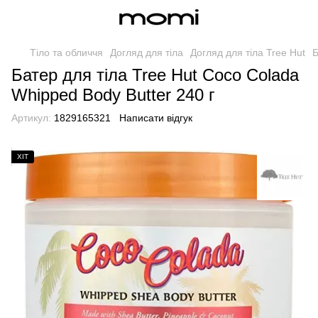
Тіло та обличчя
Догляд для тіла
Догляд для тіла Tree Hut
Б
Батер для тіла Tree Hut Coco Colada
Whipped Body Butter 240 г
Артикул:
1829165321
Написати відгук
ХІТ