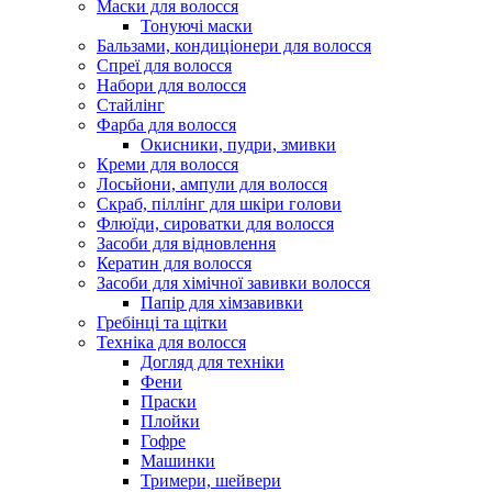
Маски для волосся
Тонуючі маски
Бальзами, кондиціонери для волосся
Спреї для волосся
Набори для волосся
Стайлінг
Фарба для волосся
Окисники, пудри, змивки
Креми для волосся
Лосьйони, ампули для волосся
Скраб, піллінг для шкіри голови
Флюїди, сироватки для волосся
Засоби для відновлення
Кератин для волосся
Засоби для хімічної завивки волосся
Папір для хімзавивки
Гребінці та щітки
Техніка для волосся
Догляд для техніки
Фени
Праски
Плойки
Гофре
Машинки
Тримери, шейвери