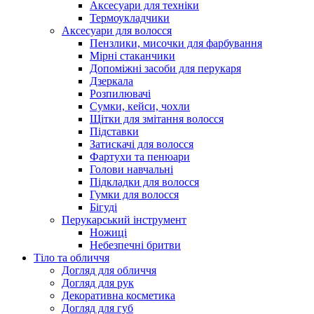
Аксесуари для техніки
Термоукладчики
Аксесуари для волосся
Пензлики, мисочки для фарбування
Мірні стаканчики
Допоміжні засоби для перукаря
Дзеркала
Розпилювачі
Сумки, кейси, чохли
Щітки для змітання волосся
Підставки
Затискачі для волосся
Фартухи та пенюари
Голови навчальні
Підкладки для волосся
Гумки для волосся
Бігуді
Перукарський інструмент
Ножиці
Небезпечні бритви
Тіло та обличчя
Догляд для обличчя
Догляд для рук
Декоративна косметика
Догляд для губ