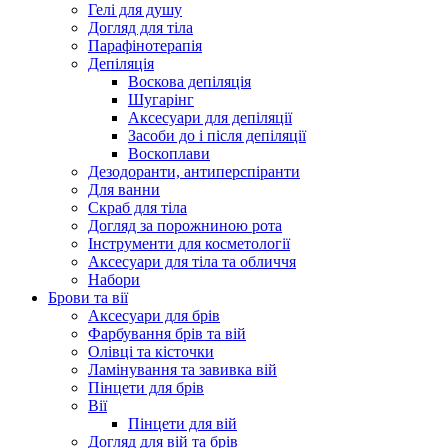
Гелі для душу
Догляд для тіла
Парафінотерапія
Депіляція
Воскова депіляція
Шугарінг
Аксесуари для депіляції
Засоби до і після депіляції
Воскоплави
Дезодоранти, антиперспіранти
Для ванни
Скраб для тіла
Догляд за порожниною рота
Інструменти для косметології
Аксесуари для тіла та обличчя
Набори
Брови та вії
Аксесуари для брів
Фарбування брів та вій
Олівці та кісточки
Ламінування та завивка вій
Пінцети для брів
Вії
Пінцети для вій
Догляд для вій та брів