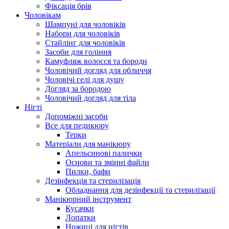
Фіксація брів
Чоловікам
Шампуні для чоловіків
Набори для чоловіків
Стайлінг для чоловіків
Засоби для гоління
Камуфляж волосся та бороди
Чоловічий догляд для обличчя
Чоловічі гелі для душу
Догляд за бородою
Чоловічий догляд для тіла
Нігті
Допоміжні засоби
Все для педикюру
Терки
Матеріали для манікюру
Апельсинові палички
Основи та змінні файли
Пилки, бафи
Дезінфекція та стерилізація
Обладнання для дезінфекції та стерилізації
Манікюрний інструмент
Кусачки
Лопатки
Ножиці для нігтів