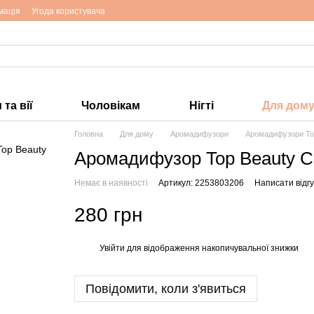
мація
Угода користувача
та вії
Чоловікам
Нігті
Для дом
Головна
Для дому
Аромадифузори
Аромадифузори To
Аромадифузор Top Beauty Ch
Немає в наявності
Артикул: 2253803206
Написати відгу
280 грн
Увійти
для відображення накопичувальної знижки
%
Повідомити, коли з'явиться