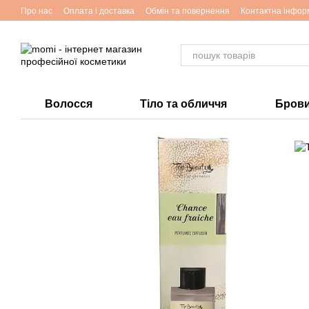
Перейти до основного контенту
Про нас
Оплата і доставка
Обмін та повернення
Контактна інфор
Волосся
Тіло та обличчя
Брови 