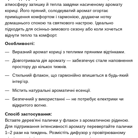
атмосферу затишку й тепла завдяки насиченому аромату
кориці. Його пряний, солодкуватий аромат огортає
приміщення комфортом і гармонією, додаючи нотку
домашнього спокою та святкового настрою. Ідеально
підходить для осінньо-зимового сезону або коли хочеться
відчути тепло та комфорт.
Особливості:
Виразний аромат кориці з теплими пряними відтінками.
Довготривала дія аромату — забезпечує стале наповнення
простору до кількох тижнів.
Стильний флакон, що гармонійно впишеться в будь-який
інтер’єр.
Містить натуральні ароматичні есенції.
Безпечний у використанні — не потребує електрики чи
відкритого вогню.
Спосіб застосування:
Вставте дерев’яні палички у флакон з ароматичною рідиною.
Для підтримання інтенсивності аромату перевертайте палички
1–2 рази на тиждень. Розмістіть дифузор у провітрюваному