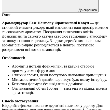
До обраного
Опис
Аромадифузор Esse Harmony Франжипані Кавун
— це
стильний елемент декору, який наповнить ваш простір ніжним
та соковитим ароматом. Поєднання екзотичних квітів
франжипані та свіжого кавуна створює гармонійну атмосферу
затишку, спокою та релаксу. Завдяки дерев’яним паличкам
аромат рівномірно розподіляється в повітрі, поступово
розкриваючи всі нотки композиції.
Особливості:
Аромат із нотами франжипані та кавуна створює
приємну атмосферу в домі.
Стійкий аромат, який поступово наповнює приміщення.
Мінімалістичний дизайн, що пасує будь-якому інтер’єру.
Безпечна формула без шкідливих домішок.
Оптимальний об’єм 100 мл — вистачає на кілька тижнів
ароматизації.
Спосіб застосування:
Відкрийте флакон і вставте дерев’яні палички у рідину. Для
інтенсивнішого аромату перевертайте палички 1–2 рази на