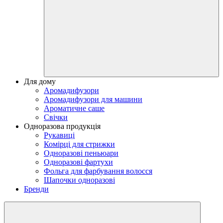
Для дому
Аромадифузори
Аромадифузори для машини
Ароматичне саше
Свічки
Одноразова продукція
Рукавиці
Комірці для стрижки
Одноразові пеньюари
Одноразові фартухи
Фольга для фарбування волосся
Шапочки одноразові
Бренди