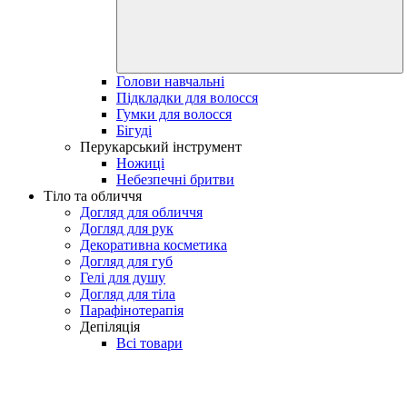
Голови навчальні
Підкладки для волосся
Гумки для волосся
Бігуді
Перукарський інструмент
Ножиці
Небезпечні бритви
Тіло та обличчя
Догляд для обличчя
Догляд для рук
Декоративна косметика
Догляд для губ
Гелі для душу
Догляд для тіла
Парафінотерапія
Депіляція
Всі товари