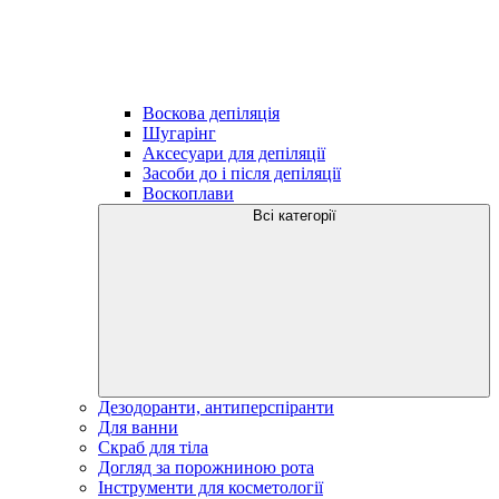
Воскова депіляція
Шугарінг
Аксесуари для депіляції
Засоби до і після депіляції
Воскоплави
Всі категорії
Дезодоранти, антиперспіранти
Для ванни
Скраб для тіла
Догляд за порожниною рота
Інструменти для косметології