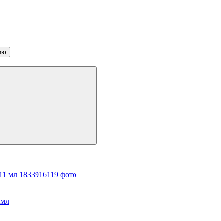
ию
 мл