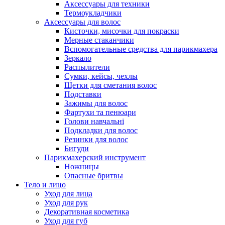
Аксессуары для техники
Термоукладчики
Аксессуары для волос
Кисточки, мисочки для покраски
Мерные стаканчики
Вспомогательные средства для парикмахера
Зеркало
Распылители
Сумки, кейсы, чехлы
Щетки для сметания волос
Подставки
Зажимы для волос
Фартухи та пенюари
Голови навчальні
Подкладки для волос
Резинки для волос
Бигуди
Парикмахерский инструмент
Ножницы
Опасные бритвы
Тело и лицо
Уход для лица
Уход для рук
Декоративная косметика
Уход для губ