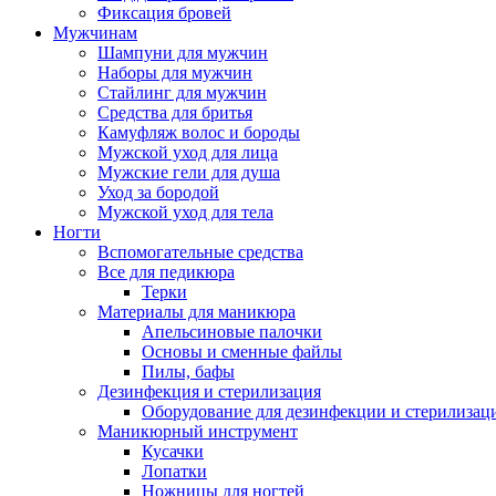
Фиксация бровей
Мужчинам
Шампуни для мужчин
Наборы для мужчин
Стайлинг для мужчин
Средства для бритья
Камуфляж волос и бороды
Мужской уход для лица
Мужские гели для душа
Уход за бородой
Мужской уход для тела
Ногти
Вспомогательные средства
Все для педикюра
Терки
Материалы для маникюра
Апельсиновые палочки
Основы и сменные файлы
Пилы, бафы
Дезинфекция и стерилизация
Оборудование для дезинфекции и стерилизац
Маникюрный инструмент
Кусачки
Лопатки
Ножницы для ногтей