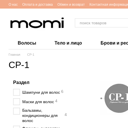
Перейти к основному контенту
O нас
Оплата и доставка
Обмен и возврат
Контактная информац
Волосы
Тело и лицо
Брови и ре
Главная
CP-1
CP-1
Раздел
6
Шампуни для волос
4
Маски для волос
Бальзамы,
4
кондиционеры для
волос