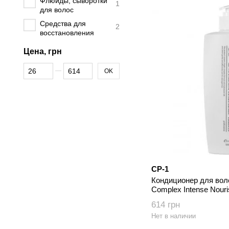
Флюиды, сыворотки
1
для волос
Средства для
2
восстановления
Цена, грн
От Цена, грн
До Цена, грн
OK
CP-1
Кондиционер для воло
Complex Intense Nouri
мл
614 грн
Нет в наличии