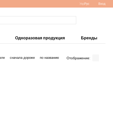
Укр
Рус
Вход
Одноразовая продукция
Бренды
вле
сначала дороже
по названию
Отображение: