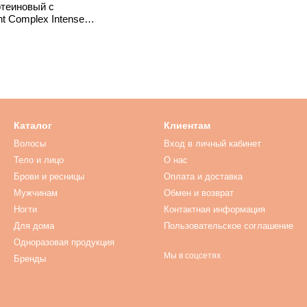
теиновый с
t Complex Intense
.0
Каталог
Клиентам
Волосы
Вход в личный кабинет
Тело и лицо
O нас
Брови и ресницы
Оплата и доставка
Мужчинам
Обмен и возврат
Ногти
Контактная информация
Для дома
Пользовательское соглашение
Одноразовая продукция
Мы в соцсетях
Бренды