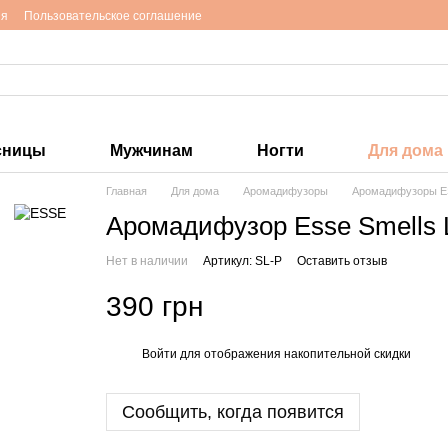
ия
Пользовательское соглашение
сницы
Мужчинам
Ногти
Для дома
Главная
Для дома
Аромадифузоры
Аромадифузоры 
Аромадифузор Esse Smells L
Нет в наличии
Артикул: SL-P
Оставить отзыв
390 грн
Войти
для отображения накопительной скидки
%
Сообщить, когда появится