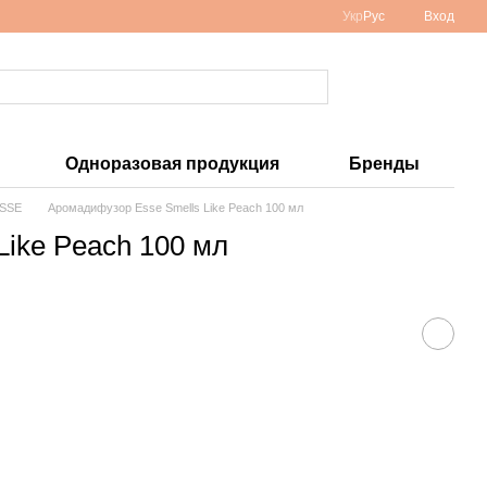
Укр
Рус
Вход
Одноразовая продукция
Бренды
ESSE
Аромадифузор Esse Smells Like Peach 100 мл
ike Peach 100 мл