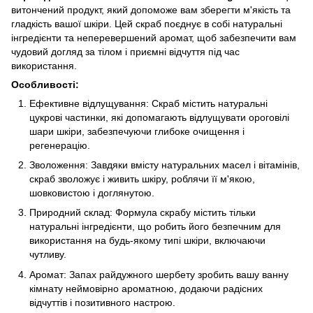
витончений продукт, який допоможе вам зберегти м'якість та
гладкість вашої шкіри. Цей скраб поєднує в собі натуральні
інгредієнти та неперевершений аромат, щоб забезпечити вам
чудовий догляд за тілом і приємні відчуття під час
використання.
Особливості:
Ефективне відлущування: Скраб містить натуральні
цукрові частинки, які допомагають відлущувати ороговілі
шари шкіри, забезпечуючи глибоке очищення і
регенерацію.
Зволоження: Завдяки вмісту натуральних масел і вітамінів,
скраб зволожує і живить шкіру, роблячи її м'якою,
шовковистою і доглянутою.
Природний склад: Формула скрабу містить тільки
натуральні інгредієнти, що робить його безпечним для
використання на будь-якому типі шкіри, включаючи
чутливу.
Аромат: Запах райдужного шербету зробить вашу ванну
кімнату неймовірно ароматною, додаючи радісних
відчуттів і позитивного настрою.