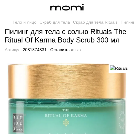
Тело и лицо
Скраб для тела
Скраб для тела Rituals
Пилинг
Пилинг для тела с солью Rituals The
Ritual Of Karma Body Scrub 300 мл
Артикул:
2081874831
Оставить отзыв